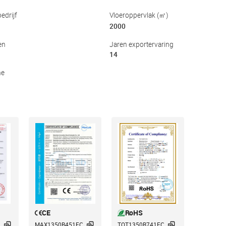
edrijf
Vloeroppervlak (㎡)
2000
en
Jaren exportervaring
14
he
CE
RoHS



.
MAX1350B451EC
TQT1350B741EC