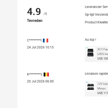
4.9
Leverancier Ser
/5
Op-tijd Verzend
Tevreden
Product Kwalitei
Au top !
C********I
24 Jul 2026 10:15
XCY Fan
LVDS In
US$ 100
Livraison rapid
K********z
20 Jul 2026 06:00
12V Indu
Minipc
US$ 117