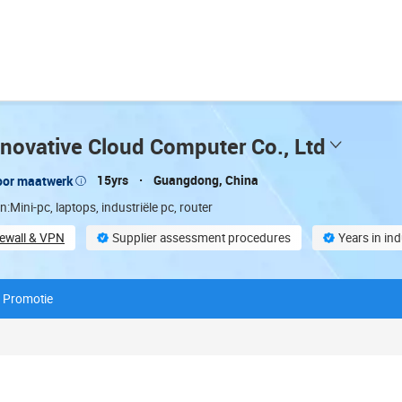
novative Cloud Computer Co., Ltd
15yrs
Guangdong, China
oor maatwerk
:Mini-pc, laptops, industriële pc, router
irewall & VPN
Supplier assessment procedures
Years in in
 (2,000㎡)
On-site material inspection
Promotie