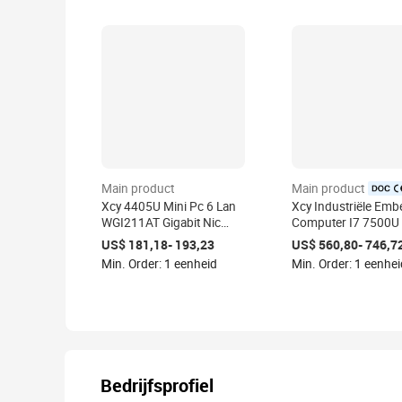
Main product
Main product
certifie
Xcy 4405U Mini Pc 6 Lan
Xcy Industriële Em
WGI211AT Gigabit Nic
Computer I7 7500U
Firewall AES-NI Pfsense
Video Fanless Mini 
US$ 181,18- 193,23
US$ 560,80- 746,7
Linux Server 2 * USB3.0
Lan Dual Seriële Gpi
Min. Order: 1 eenheid
Min. Order: 1 eenhei
Vga RS232
Bedrijfsprofiel