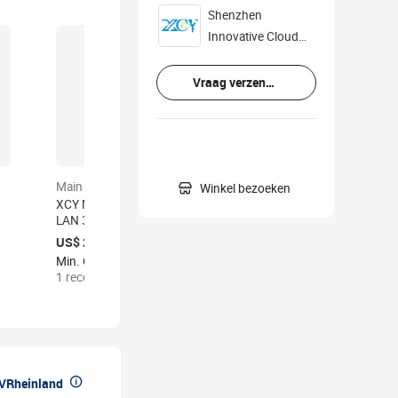
Shenzhen
Innovative Cloud
Computer Co., Ltd
Vraag verzenden

Main product
Main product
Winkel bezoeken
certified
XCY Mini PC Pfsense 6
XCY Fanloze Mini PC
LAN 3865U 2955U I5
Desktop J4125 J1900
4200U I7 4500U Firewall
3805U I3 I5 5200U NUC
US$ 255,30- 262,20
US$ 64,80- 188,64
c
VPN Fanloze Server Soft
MiniPC Win10 Linux met
Min. Order: 1 stuk
Min. Order: 1 stuk
2 sold
Router COM 4*USB
dubbele RS232 dubbele
1 recent viewed
LAN industriële computer

üVRheinland