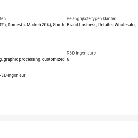
kten
Belangrijkste typen klanten
0%), Domestic Market(20%), South
Brand business, Retailer, Wholesaler
R&D-ingenieurs
g, graphic processing, customized
6
R&D-ingenieur