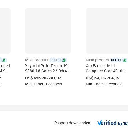
Main product
Main product
d
certified
certified
bedded
Xcy Mini Pc In-Telcore I9
Xcy Fanless Mini
 4K
9880H 8-Cores 2 * Ddr4
Computer Core 4010u
Pc 2
M.2 Ssd Dp 4K 60fps Usb
Ddr3 Single Lan Usb2.0
2
US$ 656,20- 741,02
US$ 69,13- 204,19
o
Type-C Wifi Htpc
Usb 3.0 X86 Win10 Htp
d
Min. Order: 1 eenheid
Min. Order: 1 eenheid
Mini Pc Fanless Office
Micro Computadoras
Rapport downloaden
by T